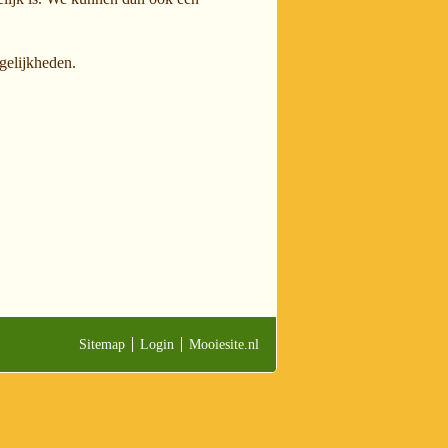
gelijkheden.
Sitemap
Login
Mooiesite.nl