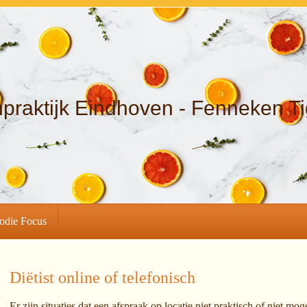
npraktijk Eindhoven - Fenneken T
odie Focus
Diëtist online of telefonisch
Er zijn situaties dat een afspraak op locatie niet praktisch of niet m