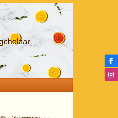
igchelaar
ogelijk is. We kunnen dan ook een